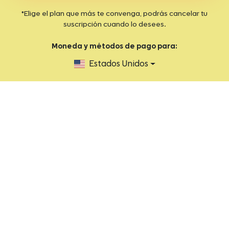
*Elige el plan que más te convenga, podrás cancelar tu
suscripción cuando lo desees.
Moneda y métodos de pago para:
Estados Unidos
2026 FIT by You ® Todos los derechos reservados.
Aviso de privacidad
Términos y condiciones
Ayuda