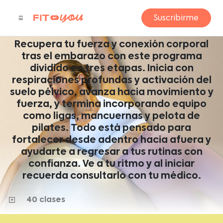
POSPARTO
Suscribirme
by Lucil Del Bosque
Recupera tu fuerza y conexión corporal
tras el embarazo con este programa
dividido en tres etapas. Inicia con
respiraciones profundas y activación del
suelo pélvico, avanza hacia movimiento y
fuerza, y termina incorporando equipo
como ligas, mancuernas y pelota de
pilates. Todo está pensado para
fortalecer desde adentro hacia afuera y
ayudarte a regresar a tus rutinas con
confianza. Ve a tu ritmo y al iniciar
recuerda consultarlo con tu médico.
40 clases