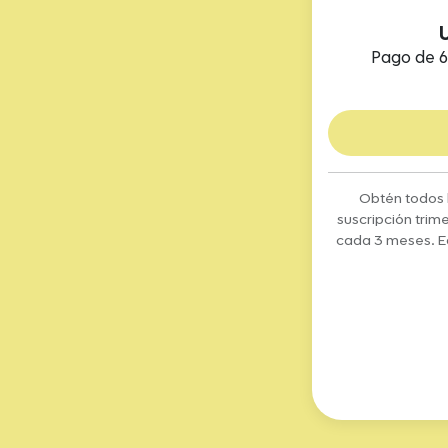
Pago de 6
Obtén todos l
suscripción trim
cada 3 meses. Eq