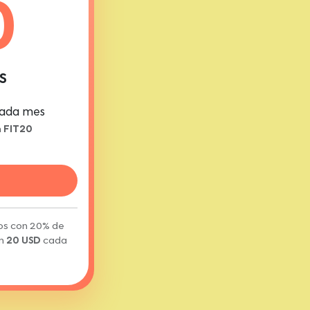
0
S
ada mes
n
FIT20
ios con 20% de
án
20 USD
cada