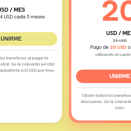
2
USD / MES
4 USD cada 3 meses
USD / ME
UNIRME
25 USD
Pago de
20 USD
c
utilizando el cupó
os beneficios al pagar la
estral. Se te cobrarán 64 USD
uivalente a 21 USD por mes.
UNIRME
Obtén todos los benefic
descuento. Se te cobrar
mes.