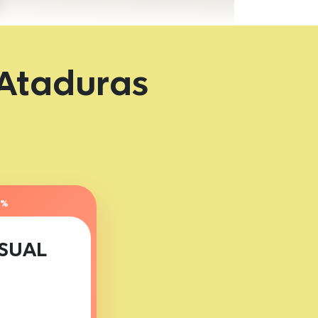
 Ataduras
0%
SUAL