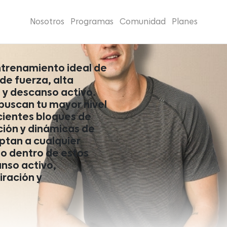
Nosotros
Programas
Comunidad
Planes
ntrenamiento ideal de
de fuerza, alta
 y descanso activo.
buscan tu mayor nivel
icientes bloques de
ión y dinámicas de
ptan a cualquier
io dentro de estos
nso activo,
iración y