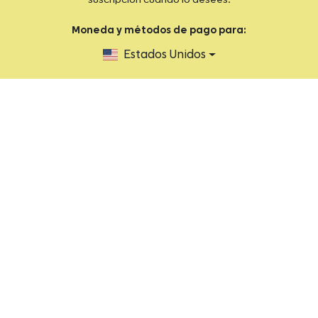
suscripción cuando lo desees.
Moneda y métodos de pago para:
Estados Unidos
2026 FIT by You ® Todos los derechos reservados.
Aviso de privacidad
Términos y condiciones
Ayuda