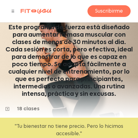
BOLD EXPRESS
Suscribirme
by Gaby Valdés
Este programa de fuerza está diseñado
para aumentar la masa muscular con
clases de menos de 30 minutos al día.
Cada sesión es corta, pero efectiva, ideal
para demostrar de lo que es capaz en
poco tiempo. Se adapta fácilmente a
cualquier nivel de entrenamiento, por lo
que es perfecto para principiantes,
intermedias o avanzadas. Una rutina
intensa, práctica y sin excusas.
18 clases
"Tu bienestar no tiene precio. Pero lo hicimos
accesible."