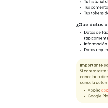
Tu historial 
Tus comentar
Tus tokens de
¿Qué datos 
Datos de fac
(típicamente
Información 
Datos reque
Importante so
Si contrataste 
cancelarla dir
cancela automá
Apple:
app
Google Pl