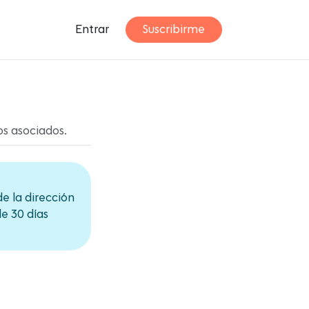
Entrar
Suscribirme
os asociados.
e la dirección
e 30 días