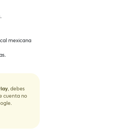
.
iscal mexicana
as.
lay
, debes
de cuenta no
ogle.