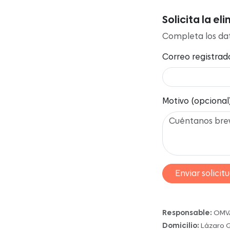
Solicita la e
Completa los dato
Correo registrad
Motivo (opcional
Enviar solicit
Responsable:
OMVAL
Domicilio:
Lázaro G