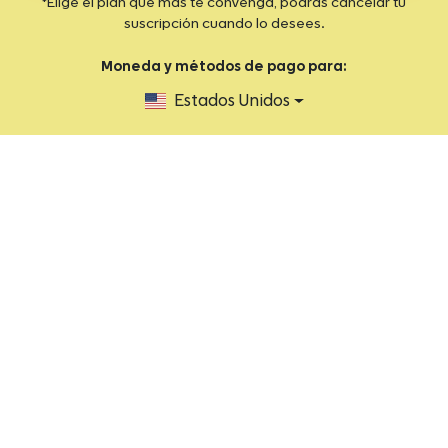
*Elige el plan que más te convenga, podrás cancelar tu
suscripción cuando lo desees.
Moneda y métodos de pago para:
Estados Unidos
2026 FIT by You ® Todos los derechos reservados.
Aviso de privacidad
Términos y condiciones
Ayuda