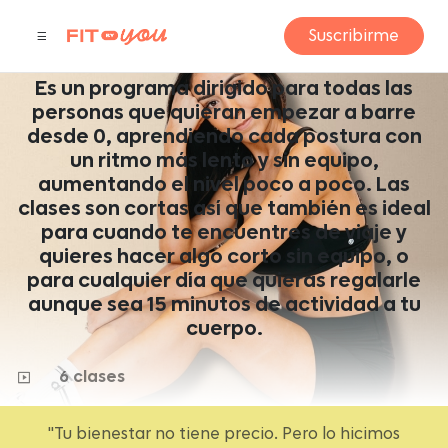
BARRE PRINCIPIANTES
Suscribirme
by Perla Martínez
Es un programa dirigido para todas las
personas que quieran empezar a barre
desde 0, aprendiendo cada postura con
un ritmo más lento y sin equipo,
aumentando el nivel poco a poco. Las
clases son cortas así que también es ideal
para cuando te encuentres de viaje y
quieres hacer algo corto sin equipo, o
para cualquier día que quieras regalarle
aunque sea 15 minutos de actividad a tu
cuerpo.
6 clases
"Tu bienestar no tiene precio. Pero lo hicimos